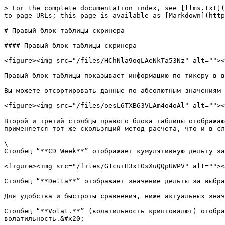
> For the complete documentation index, see [llms.txt](
to page URLs; this page is available as [Markdown](http
# Правый блок таблицы скринера

#### Правый блок таблицы скринера

<figure><img src="/files/HChNla9oqLAeNkTa53Nz" alt=""><
Правый блок таблицы показывает информацию по тикеру в в
Вы можете отсортировать данные по абсолютным значениям 
<figure><img src="/files/oesL6TXB63VLAm4o4oAl" alt=""><
Второй и третий столбцы правого блока таблицы отображаю
применяется тот же скользящий метод расчета, что и в сл
\

Столбец “**CD Week**” отображает кумулятивную дельту за
<figure><img src="/files/G1cuiH3x1OsXuQQpUWPV" alt=""><
Столбец “**Delta**” отображает значение дельты за выбра
Для удобства и быстроты сравнения, ниже актуальных знач
Столбец “**Volat.**” (волатильность криптовалют) отобра
волатильность.&#x20;
