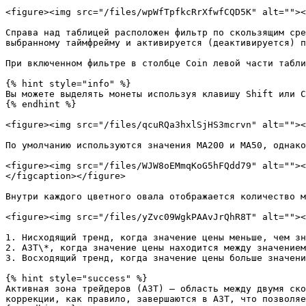
<figure><img src="/files/wpWfTpfkcRrXfwfCQD5K" alt=""><
Справа над таблицей расположен фильтр по скользящим сре
выбранному таймфрейму и активируется (деактивируется) п
При включенном фильтре в столбце Coin левой части табли
{% hint style="info" %}

Вы можете выделять монеты используя клавишу Shift или C
{% endhint %}

<figure><img src="/files/qcuRQa3hxlSjHS3mcrvn" alt=""><
По умолчанию используются значения МА200 и MA50, однако
<figure><img src="/files/WJW8oEMmqKoG5hFQdd79" alt=""><
</figcaption></figure>

Внутри каждого цветного овала отображается количество м
<figure><img src="/files/yZvc09WgkPAAvJrQhR8T" alt=""><
1. Нисходящий тренд, когда значение цены меньше, чем зн
2. АЗТ\*, когда значение цены находится между значением
3. Восходящий тренд, когда значение цены больше значени
{% hint style="success" %}

Активная зона трейдеров (АЗТ) — область между двумя ско
коррекции, как правило, завершаются в АЗТ, что позволяе