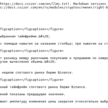
https://docs.cvizor.com/en/llms.txt). Markdown versions 
s://docs.cvizor.com/en/ru/modules/cryptoscreener/right-b
figcaption></figcaption></figure>

ыбранном таймфрейме.&#x20;

с помощью нажатия на название столбца; при нажатии на ст
figcaption></figcaption></figure>

т разницу между рыночными покупками и продажами по каждо
учае вычисления объема.&#x20;

 неделю спотового рынка биржи Binance.

figcaption></figcaption></figure>

нный таймфрейм спотового рынка биржи Binance.

ений показаны предыдущие значения.

жает амплитуду изменения цены закрытия относительно выбр