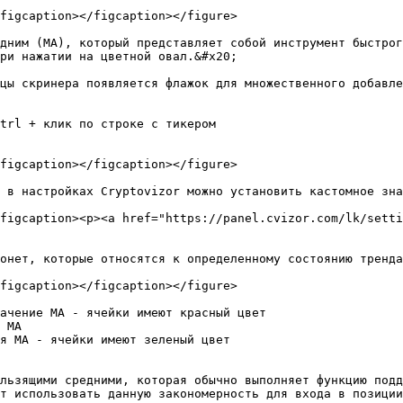
figcaption></figcaption></figure>

дним (МА), который представляет собой инструмент быстрог
ри нажатии на цветной овал.&#x20;

цы скринера появляется флажок для множественного добавле
trl + клик по строке с тикером

figcaption></figcaption></figure>

 в настройках Cryptovizor можно установить кастомное зна
figcaption><p><a href="https://panel.cvizor.com/lk/setti
онет, которые относятся к определенному состоянию тренда
figcaption></figcaption></figure>

ачение МА - ячейки имеют красный цвет

 МА

я МА - ячейки имеют зеленый цвет

льзящими средними, которая обычно выполняет функцию подд
т использовать данную закономерность для входа в позиции