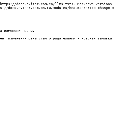
https://docs.cvizor.com/en/llms.txt). Markdown versions 
s://docs.cvizor.com/en/ru/modules/heatmap/price-change.m
а изменения цены.

ент изменения цены стал отрицательным - красная заливка,