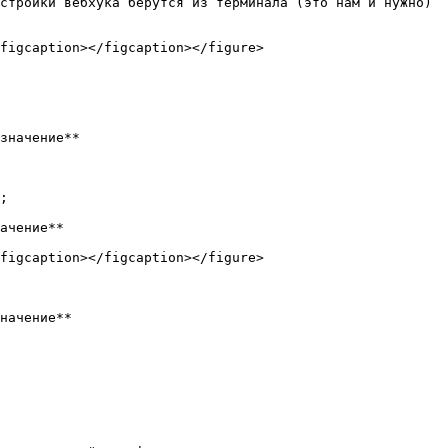
стройки вебхука берутся из терминала (это нам и нужно)

figcaption></figcaption></figure>

значение**

;

ачение**

figcaption></figcaption></figure>

начение**
