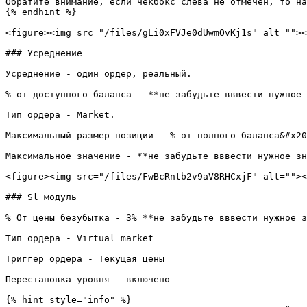
Обратите внимание, если чекбокс слева не отмечен, то на
{% endhint %}

<figure><img src="/files/gLi0xFVJe0dUwmOvKj1s" alt=""><
### Усреднение

Усреднение - один ордер, реальный.

% от доступного баланса - **не забудьте вввести нужное 
Тип ордера - Market.

Максимальный размер позиции - % от полного баланса&#x20
Максимальное значение - **не забудьте вввести нужное зн
<figure><img src="/files/FwBcRntb2v9aV8RHCxjF" alt=""><
### Sl модуль

% От цены безубытка - 3% **не забудьте вввести нужное з
Тип ордера - Virtual market

Триггер ордера - Текущая цены

Перестановка уровня - включено

{% hint style="info" %}
