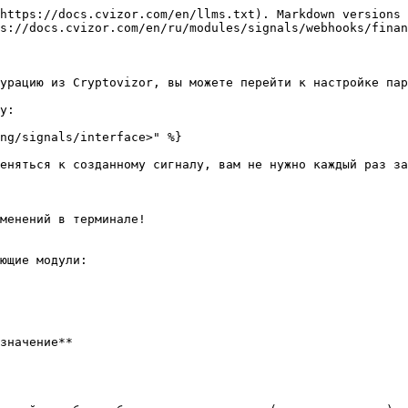
https://docs.cvizor.com/en/llms.txt). Markdown versions 
s://docs.cvizor.com/en/ru/modules/signals/webhooks/finan
урацию из Cryptovizor, вы можете перейти к настройке пар
y:

ng/signals/interface>" %}

еняться к созданному сигналу, вам не нужно каждый раз за
менений в терминале!

ющие модули:

значение**
