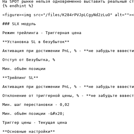
На SPOT рынке нельзя одновременно выставить реальный ст
{% endhint %}

<figure><img src="/files/K284rPVJpLCgyNd2zLuO" alt=""><
### SLX модуль

Режим трейлинга - Триггерная цена

**Установка SL в безубыток**

Активация при достижении PnL, % - **не забудьте вввести
Отступ от Безубытка, %

Мин. объём позиции

**Трейлинг SL**

Активация при достижении PnL, % - **не забудьте вввести
Отклонение от триггерной цены, % - **не забудьте вввест
Мин. шаг перестановки - 0,02

Мин. объём позиции -&#x20;

Триггер цены - Текущая цена

**Основные настройки**
