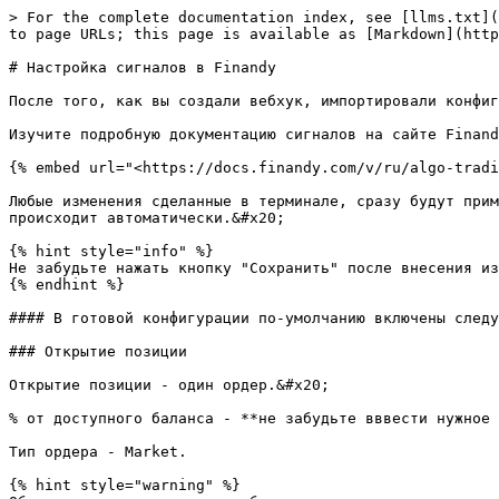
> For the complete documentation index, see [llms.txt](
to page URLs; this page is available as [Markdown](http
# Настройка сигналов в Finandy

После того, как вы создали вебхук, импортировали конфиг
Изучите подробную документацию сигналов на сайте Finand
{% embed url="<https://docs.finandy.com/v/ru/algo-tradi
Любые изменения сделанные в терминале, сразу будут прим
происходит автоматически.&#x20;

{% hint style="info" %}

Не забудьте нажать кнопку "Сохранить" после внесения из
{% endhint %}

#### В готовой конфигурации по-умолчанию включены следу
### Открытие позиции

Открытие позиции - один ордер.&#x20;

% от доступного баланса - **не забудьте вввести нужное 
Тип ордера - Market.

{% hint style="warning" %}
